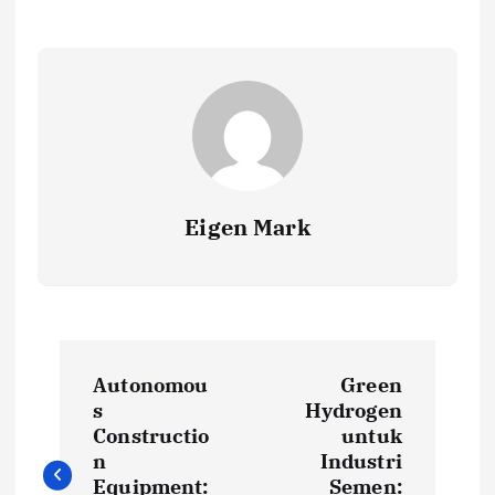
Eigen Mark
P
Autonomou
Green
o
s
Hydrogen
Constructio
untuk
s
n
Industri
Equipment:
Semen: