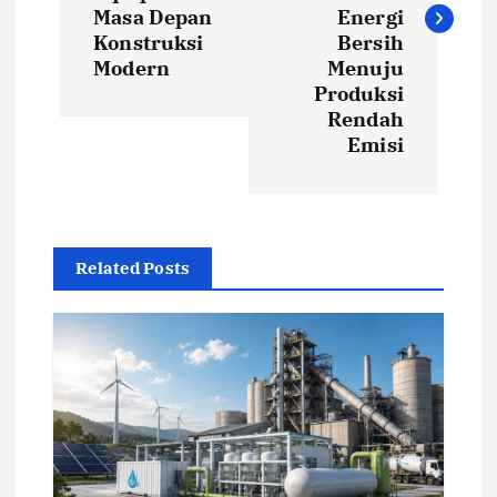
t
Masa Depan
Energi
Konstruksi
Bersih
Modern
Menuju
n
Produksi
Rendah
a
Emisi
v
i
Related Posts
g
a
t
i