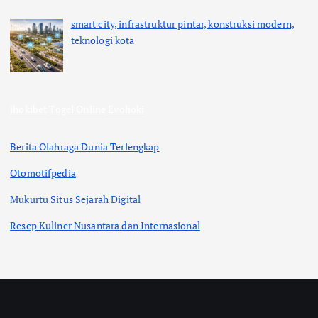
smart city, infrastruktur pintar, konstruksi modern,
teknologi kota
ihokibet
Togel Online
Evohoki
Berita Olahraga Dunia Terlengkap
Otomotifpedia
Mukurtu Situs Sejarah Digital
Resep Kuliner Nusantara dan Internasional