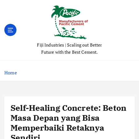
S
k
i
p
t
o
Fiji Industries | Scaling out Better
c
Future with the Best Cement.
o
n
t
Home
e
n
t
Self-Healing Concrete: Beton
Masa Depan yang Bisa
Memperbaiki Retaknya
Sendiri