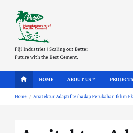
S
k
i
p
t
o
Fiji Industries | Scaling out Better
c
Future with the Best Cement.
o
n
t
HOME
ABOUT US
PROJECT
e
n
Home
Arsitektur Adaptif terhadap Perubahan Iklim E
t