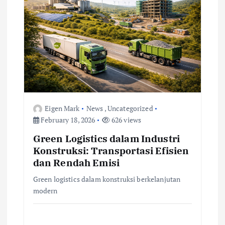
g
a
t
i
o
Eigen Mark
News
,
Uncategorized
February 18, 2026
626 views
n
Green Logistics dalam Industri
Konstruksi: Transportasi Efisien
dan Rendah Emisi
Green logistics dalam konstruksi berkelanjutan
modern