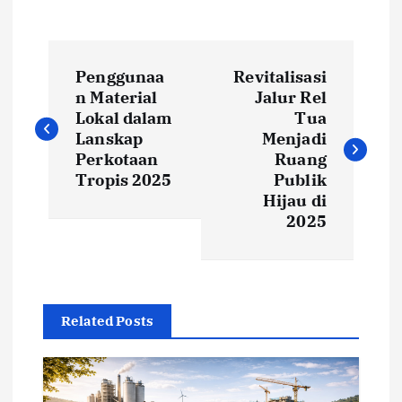
P
Penggunaa
Revitalisasi
o
n Material
Jalur Rel
Lokal dalam
Tua
s
Lanskap
Menjadi
Perkotaan
Ruang
t
Tropis 2025
Publik
Hijau di
2025
n
a
v
Related Posts
i