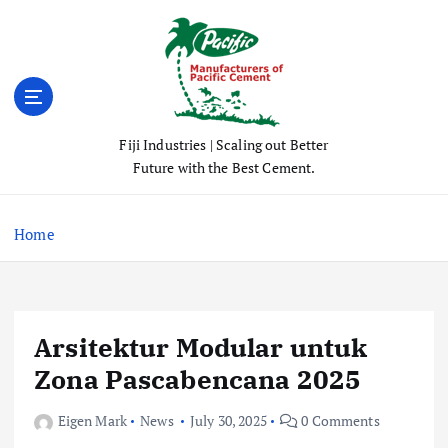
S
k
i
p
t
o
Fiji Industries | Scaling out Better
c
Future with the Best Cement.
o
n
t
Home
e
n
t
Arsitektur Modular untuk
Zona Pascabencana 2025
Eigen Mark
News
July 30, 2025
0 Comments