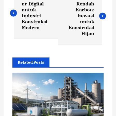
o
ur Digital
Rendah
untuk
Karbon:
s
Industri
Inovasi
Konstruksi
untuk
t
Modern
Konstruksi
Hijau
n
a
Related Posts
v
i
g
a