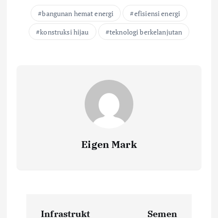
bangunan hemat energi
efisiensi energi
konstruksi hijau
teknologi berkelanjutan
Eigen Mark
P
Infrastrukt
Semen