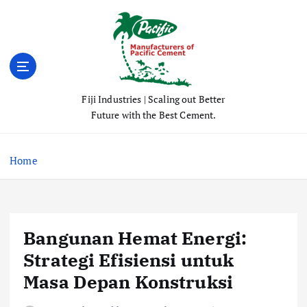
S
k
i
p
t
o
Fiji Industries | Scaling out Better
c
Future with the Best Cement.
o
n
t
Home
e
n
t
Bangunan Hemat Energi:
Strategi Efisiensi untuk
Masa Depan Konstruksi