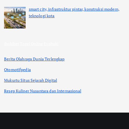
smart city, infrastruktur pintar, konstruksi modern,
teknologi kota
ihokibet
Togel Online
Evohoki
Berita Olahraga Dunia Terlengkap
Otomotifpedia
Mukurtu Situs Sejarah Digital
Resep Kuliner Nusantara dan Internasional