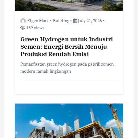
t
i
Eigen Mark
Building
July 21, 2026
139 views
o
Green Hydrogen untuk Industri
n
Semen: Energi Bersih Menuju
Produksi Rendah Emisi
Pemanfaatan green hydrogen pada pabrik semen
modern ramah lingkungan