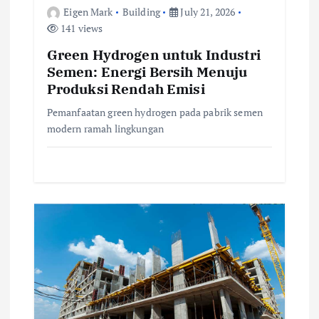
t
Eigen Mark
Building
July 21, 2026
141 views
i
Green Hydrogen untuk Industri
o
Semen: Energi Bersih Menuju
Produksi Rendah Emisi
n
Pemanfaatan green hydrogen pada pabrik semen
modern ramah lingkungan