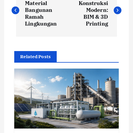
o
Material
Konstruksi
Bangunan
Modern:
s
Ramah
BIM & 3D
Lingkungan
Printing
t
n
Related Posts
a
v
i
g
a