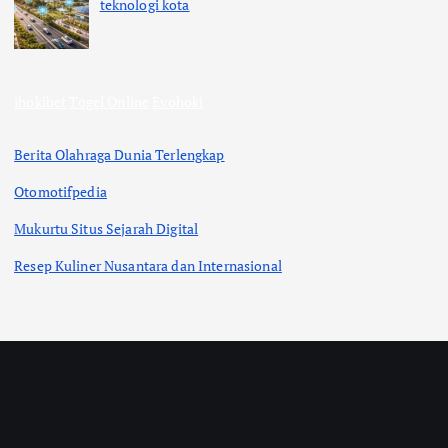
teknologi kota
ihokibet
Togel Online
Evohoki
Berita Olahraga Dunia Terlengkap
Otomotifpedia
Mukurtu Situs Sejarah Digital
Resep Kuliner Nusantara dan Internasional