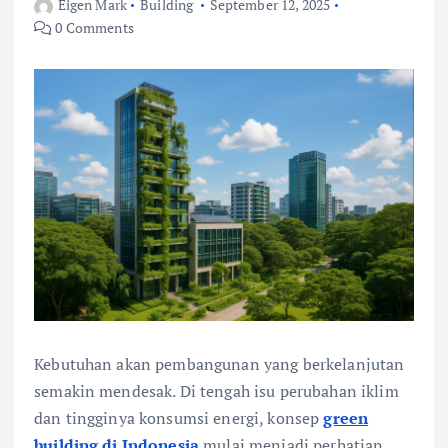
Eigen Mark
Building
September 12, 2025
0 Comments
Kebutuhan akan pembangunan yang berkelanjutan
semakin mendesak. Di tengah isu perubahan iklim
dan tingginya konsumsi energi, konsep
green
building di Indonesia
mulai menjadi perhatian