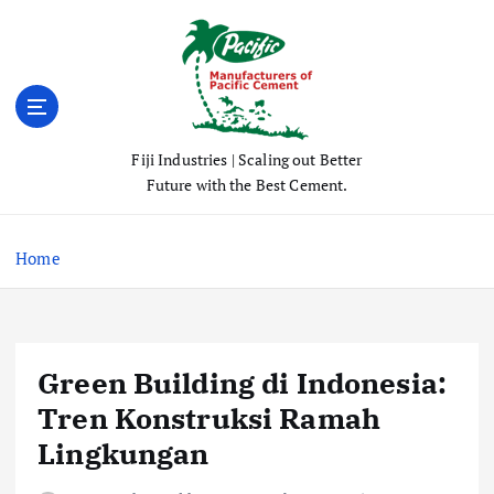
S
k
i
p
t
o
Fiji Industries | Scaling out Better
c
Future with the Best Cement.
o
n
t
Home
e
n
t
Green Building di Indonesia:
Tren Konstruksi Ramah
Lingkungan