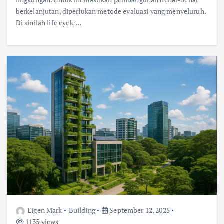
berkelanjutan, diperlukan metode evaluasi yang menyeluruh.
Di sinilah life cycle…
Eigen Mark
Building
September 12, 2025
1135 views