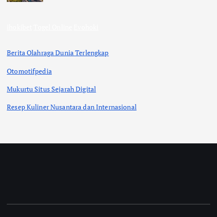
ihokibet
Togel Online
Evohoki
Berita Olahraga Dunia Terlengkap
Otomotifpedia
Mukurtu Situs Sejarah Digital
Resep Kuliner Nusantara dan Internasional