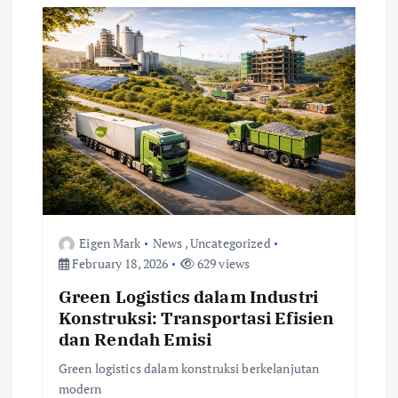
i
g
a
t
i
o
Eigen Mark
News
,
Uncategorized
February 18, 2026
629 views
n
Green Logistics dalam Industri
Konstruksi: Transportasi Efisien
dan Rendah Emisi
Green logistics dalam konstruksi berkelanjutan
modern