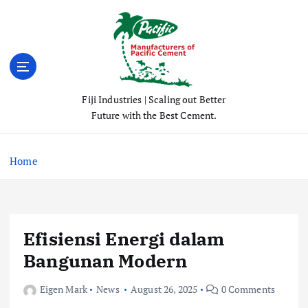
S
k
i
p
t
o
Fiji Industries | Scaling out Better
c
Future with the Best Cement.
o
n
t
Home
e
n
t
Efisiensi Energi dalam
Bangunan Modern
Eigen Mark
News
August 26, 2025
0 Comments