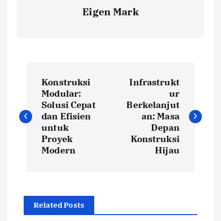
Eigen Mark
P
Konstruksi
Infrastrukt
o
Modular:
ur
Solusi Cepat
Berkelanjut
s
dan Efisien
an: Masa
untuk
Depan
t
Proyek
Konstruksi
Modern
Hijau
n
a
Related Posts
v