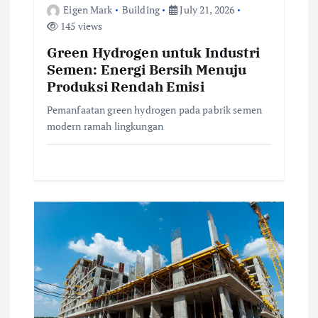
Eigen Mark
Building
July 21, 2026
i
145 views
o
Green Hydrogen untuk Industri
Semen: Energi Bersih Menuju
n
Produksi Rendah Emisi
Pemanfaatan green hydrogen pada pabrik semen
modern ramah lingkungan