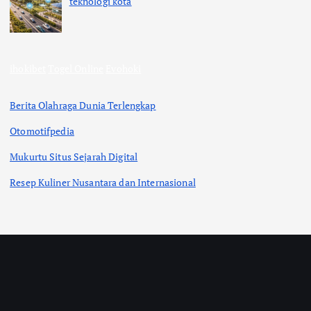
teknologi kota
ihokibet
Togel Online
Evohoki
Berita Olahraga Dunia Terlengkap
Otomotifpedia
Mukurtu Situs Sejarah Digital
Resep Kuliner Nusantara dan Internasional