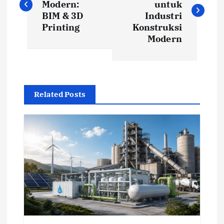
Modern:
untuk
s
BIM & 3D
Industri
Printing
Konstruksi
t
Modern
n
a
Related Posts
v
i
g
a
t