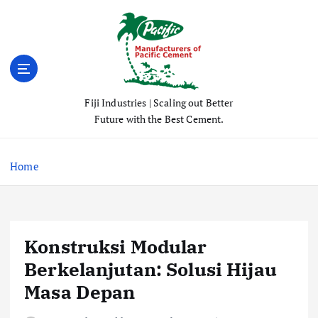
S
k
i
p
t
o
Fiji Industries | Scaling out Better
c
Future with the Best Cement.
o
n
t
Home
e
n
t
Konstruksi Modular
Berkelanjutan: Solusi Hijau
Masa Depan