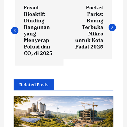
P
Fasad
Pocket
o
Bioaktif:
Parks:
Dinding
Ruang
s
Bangunan
Terbuka
yang
Mikro
t
Menyerap
untuk Kota
Polusi dan
Padat 2025
CO₂ di 2025
n
a
v
Related Posts
i
g