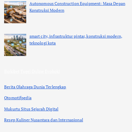
Autonomous Construction Equipment: Masa Depan
Konstruksi Modern
smart city, infrastruktur pintar, konstruksi modern,
teknologi kota
ihokibet
Togel Online
Evohoki
Berita Olahraga Dunia Terlengkap
Otomotifpedia
Mukurtu Situs Sejarah Digital
Resep Kuliner Nusantara dan Internasional