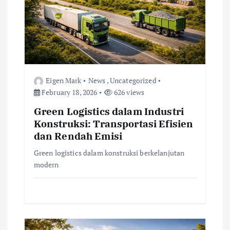
a
t
i
o
Eigen Mark
News
,
Uncategorized
February 18, 2026
626 views
n
Green Logistics dalam Industri
Konstruksi: Transportasi Efisien
dan Rendah Emisi
Green logistics dalam konstruksi berkelanjutan
modern