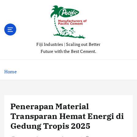
S
k
i
p
t
o
Fiji Industries | Scaling out Better
c
Future with the Best Cement.
o
n
t
Home
e
n
t
Penerapan Material
Transparan Hemat Energi di
Gedung Tropis 2025