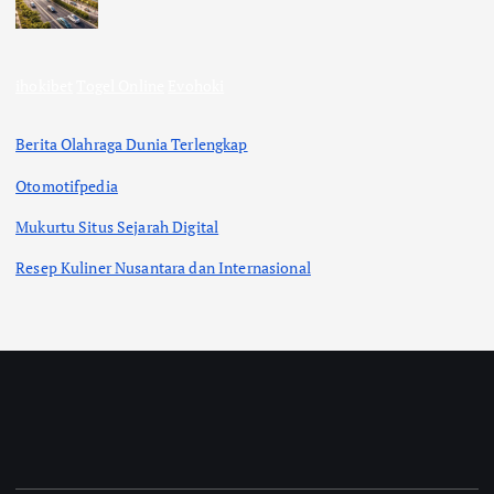
ihokibet
Togel Online
Evohoki
Berita Olahraga Dunia Terlengkap
Otomotifpedia
Mukurtu Situs Sejarah Digital
Resep Kuliner Nusantara dan Internasional