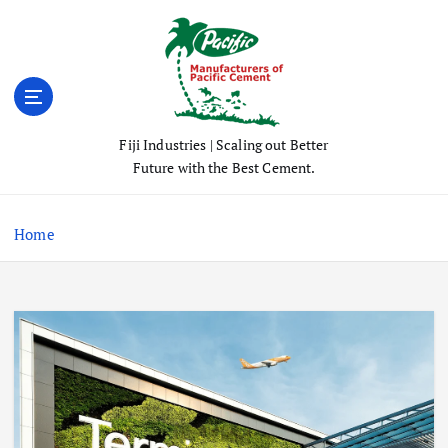
S
k
i
p
t
o
Fiji Industries | Scaling out Better
c
Future with the Best Cement.
o
n
t
Home
e
n
t