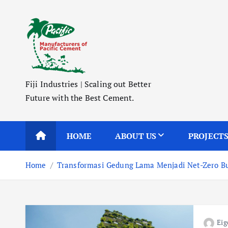
S
k
i
p
t
o
Fiji Industries | Scaling out Better
c
Future with the Best Cement.
o
n
t
HOME
ABOUT US
PROJECT
e
n
Home
Transformasi Gedung Lama Menjadi Net-Zero Bu
t
Eig