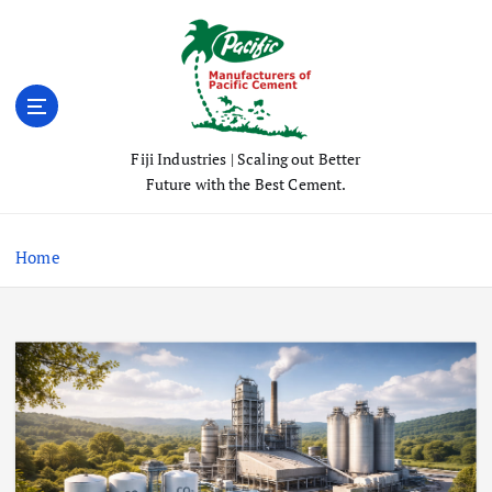
S
k
i
p
t
o
Fiji Industries | Scaling out Better
c
Future with the Best Cement.
o
n
t
Home
e
n
t