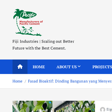
S
k
i
p
t
o
Fiji Industries | Scaling out Better
c
Future with the Best Cement.
o
n
t
HOME
ABOUT US
PROJECT
e
n
Home
Fasad Bioaktif: Dinding Bangunan yang Menyera
t
Eig