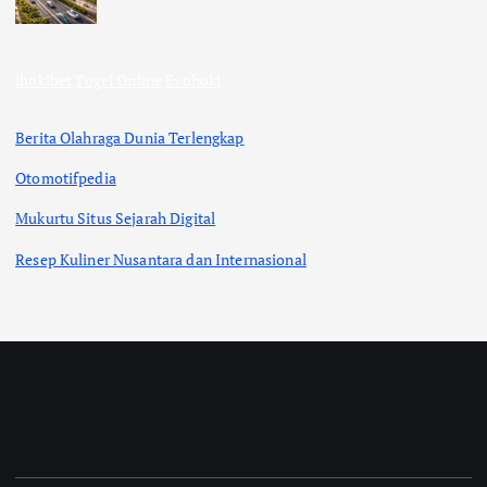
ihokibet
Togel Online
Evohoki
Berita Olahraga Dunia Terlengkap
Otomotifpedia
Mukurtu Situs Sejarah Digital
Resep Kuliner Nusantara dan Internasional