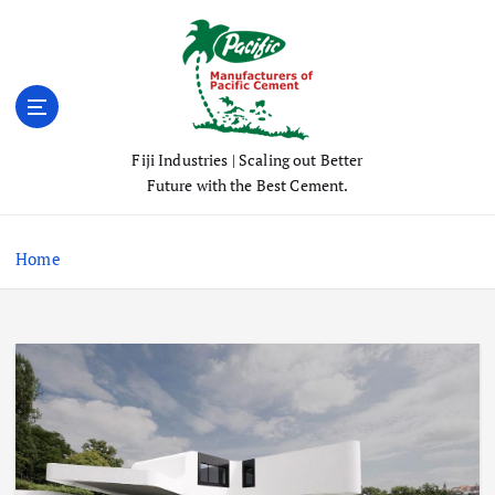
S
k
i
p
t
o
Fiji Industries | Scaling out Better
c
Future with the Best Cement.
o
n
t
Home
e
n
t