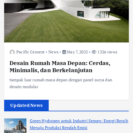
Pacific Cement
News
May 7, 2025
1336 views
Desain Rumah Masa Depan: Cerdas,
Minimalis, dan Berkelanjutan
tampak luar rumah masa depan dengan panel surya dan
desain modular
Updated News
Green Hydrogen untuk Industri Semen: Energi Bersih
Menuju Produksi Rendah Emisi