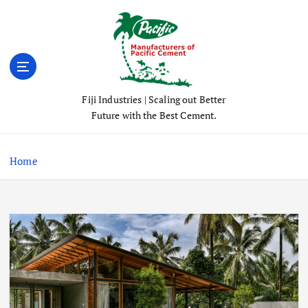
S
k
i
p
t
o
Fiji Industries | Scaling out Better
c
Future with the Best Cement.
o
n
t
Home
e
n
t