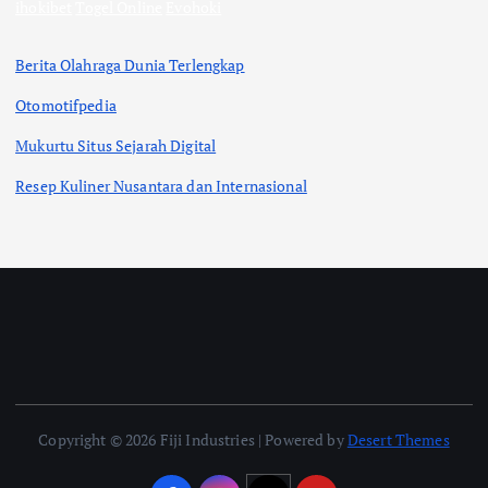
ihokibet
Togel Online
Evohoki
Berita Olahraga Dunia Terlengkap
Otomotifpedia
Mukurtu Situs Sejarah Digital
Resep Kuliner Nusantara dan Internasional
Copyright © 2026 Fiji Industries | Powered by
Desert Themes