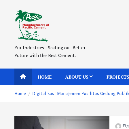
S
k
i
p
t
o
Fiji Industries | Scaling out Better
c
Future with the Best Cement.
o
n
t
HOME
ABOUT US
PROJECT
e
n
Home
Digitalisasi Manajemen Fasilitas Gedung Publik
t
Eig