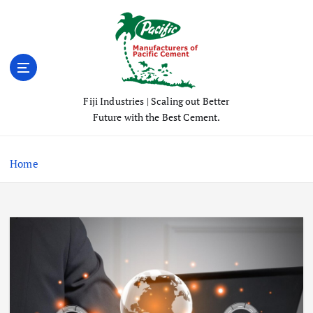
S
k
i
p
t
o
Fiji Industries | Scaling out Better
c
Future with the Best Cement.
o
n
t
Home
e
n
t