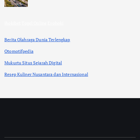
ihokibet
Togel Online
Evohoki
Berita Olahraga Dunia Terlengkap
Otomotifpedia
Mukurtu Situs Sejarah Digital
Resep Kuliner Nusantara dan Internasional