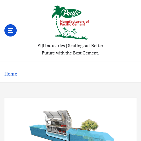
S
k
i
p
t
o
Fiji Industries | Scaling out Better
c
Future with the Best Cement.
o
n
t
Home
e
n
t