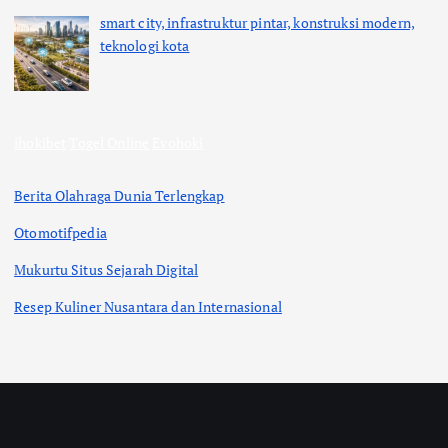
smart city, infrastruktur pintar, konstruksi modern,
teknologi kota
ihokibet
Togel Online
Evohoki
Berita Olahraga Dunia Terlengkap
Otomotifpedia
Mukurtu Situs Sejarah Digital
Resep Kuliner Nusantara dan Internasional