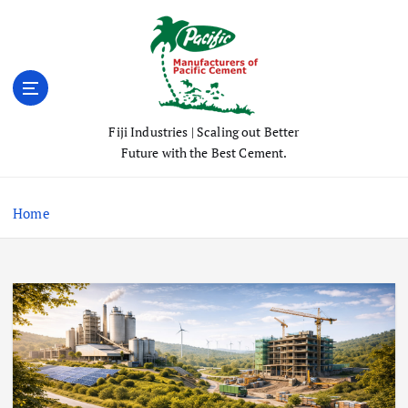
S
k
i
p
t
o
Fiji Industries | Scaling out Better
c
Future with the Best Cement.
o
n
t
Home
e
n
t