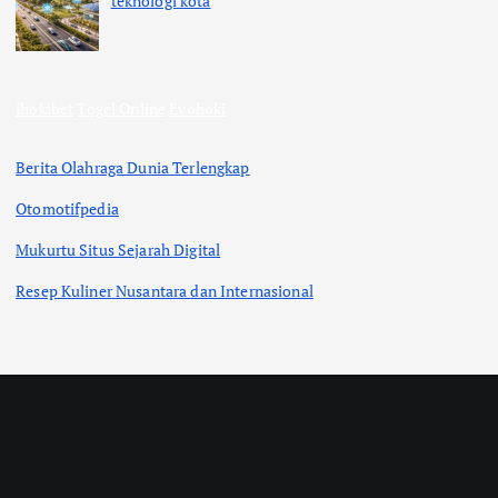
teknologi kota
ihokibet
Togel Online
Evohoki
Berita Olahraga Dunia Terlengkap
Otomotifpedia
Mukurtu Situs Sejarah Digital
Resep Kuliner Nusantara dan Internasional