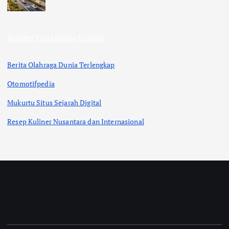
ihokibet
Togel Online
Evohoki
Berita Olahraga Dunia Terlengkap
Otomotifpedia
Mukurtu Situs Sejarah Digital
Resep Kuliner Nusantara dan Internasional