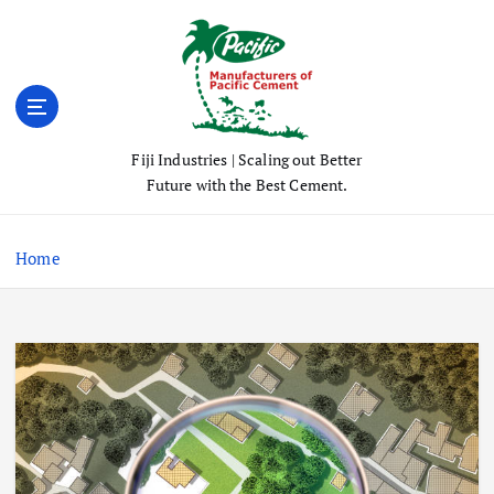
S
k
i
p
t
o
Fiji Industries | Scaling out Better
c
Future with the Best Cement.
o
n
t
Home
e
n
t