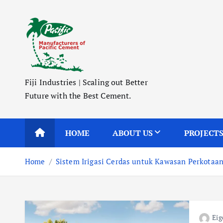
S
k
i
p
t
o
Fiji Industries | Scaling out Better
c
Future with the Best Cement.
o
n
t
HOME
ABOUT US
PROJECT
e
n
Home
Sistem Irigasi Cerdas untuk Kawasan Perkotaan
t
Eig