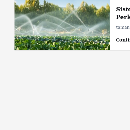
Sist
Per
taman 
Conti