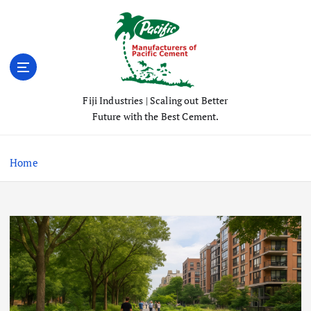
S
k
i
p
t
o
Fiji Industries | Scaling out Better
c
Future with the Best Cement.
o
n
t
Home
e
n
t