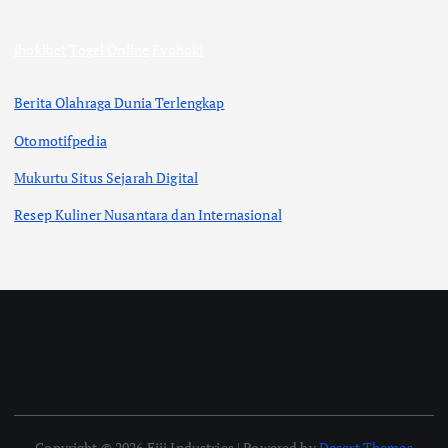
ihokibet
Togel Online
Evohoki
Berita Olahraga Dunia Terlengkap
Otomotifpedia
Mukurtu Situs Sejarah Digital
Resep Kuliner Nusantara dan Internasional
Copyright © 2026 Fiji Industries | Powered by
Desert Themes