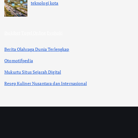
teknologi kota
ihokibet
Togel Online
Evohoki
Berita Olahraga Dunia Terlengkap
Otomotifpedia
Mukurtu Situs Sejarah Digital
Resep Kuliner Nusantara dan Internasional