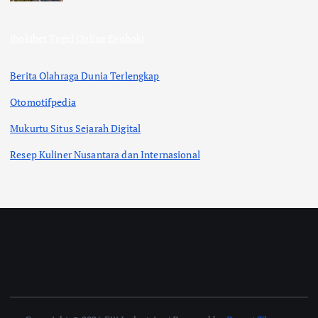
ihokibet
Togel Online
Evohoki
Berita Olahraga Dunia Terlengkap
Otomotifpedia
Mukurtu Situs Sejarah Digital
Resep Kuliner Nusantara dan Internasional