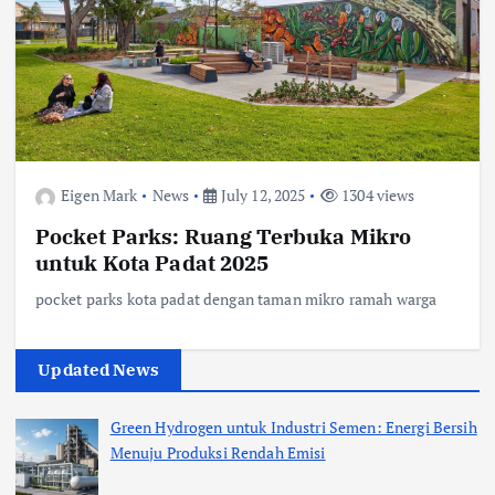
Eigen Mark
News
July 12, 2025
1304 views
Pocket Parks: Ruang Terbuka Mikro
untuk Kota Padat 2025
pocket parks kota padat dengan taman mikro ramah warga
Updated News
Green Hydrogen untuk Industri Semen: Energi Bersih
Menuju Produksi Rendah Emisi