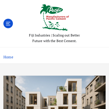
S
k
i
p
t
o
Fiji Industries | Scaling out Better
c
Future with the Best Cement.
o
n
t
Home
e
n
t