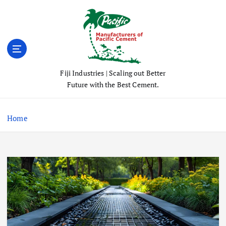
S
k
i
p
t
o
Fiji Industries | Scaling out Better
c
Future with the Best Cement.
o
n
t
Home
e
n
t