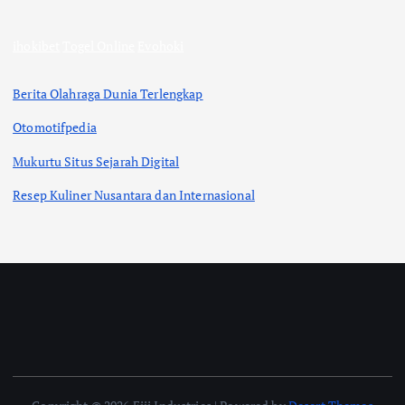
ihokibet
Togel Online
Evohoki
Berita Olahraga Dunia Terlengkap
Otomotifpedia
Mukurtu Situs Sejarah Digital
Resep Kuliner Nusantara dan Internasional