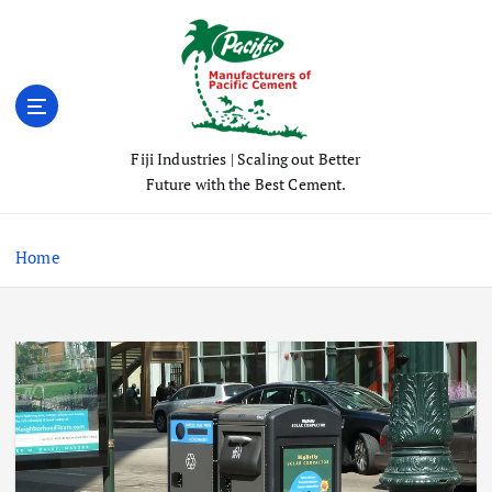
S
k
i
p
t
o
Fiji Industries | Scaling out Better
c
Future with the Best Cement.
o
n
t
Home
e
n
t