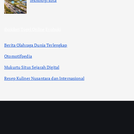
teknologi kota
ihokibet
Togel Online
Evohoki
Berita Olahraga Dunia Terlengkap
Otomotifpedia
Mukurtu Situs Sejarah Digital
Resep Kuliner Nusantara dan Internasional