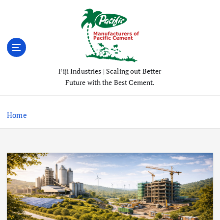
S
k
i
p
t
o
Fiji Industries | Scaling out Better
c
Future with the Best Cement.
o
n
t
Home
e
n
t