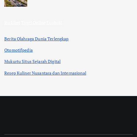
ihokibet
Togel Online
Evohoki
Berita Olahraga Dunia Terlengkap
Otomotifpedia
Mukurtu Situs Sejarah Digital
Resep Kuliner Nusantara dan Internasional