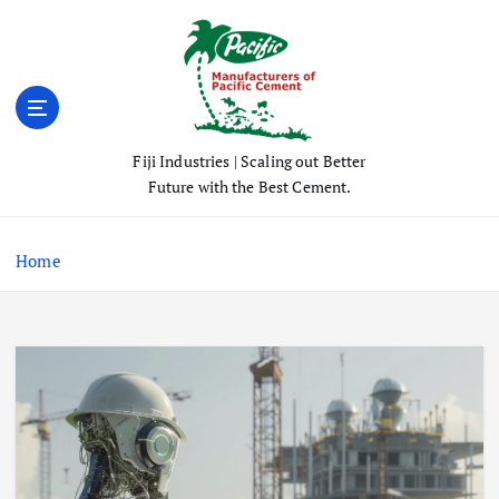
S
k
i
p
t
o
Fiji Industries | Scaling out Better
c
Future with the Best Cement.
o
n
t
Home
e
n
t