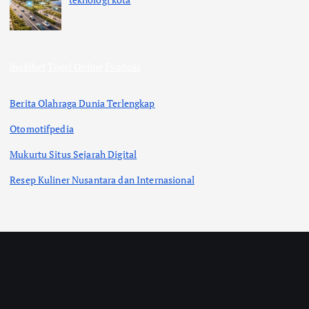
ihokibet
Togel Online
Evohoki
Berita Olahraga Dunia Terlengkap
Otomotifpedia
Mukurtu Situs Sejarah Digital
Resep Kuliner Nusantara dan Internasional