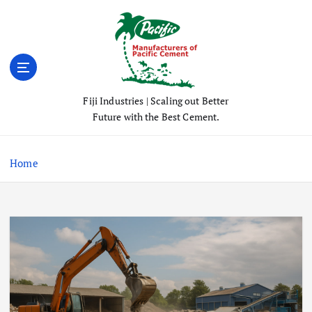
S
k
i
p
t
o
Fiji Industries | Scaling out Better
c
Future with the Best Cement.
o
n
t
Home
e
n
t