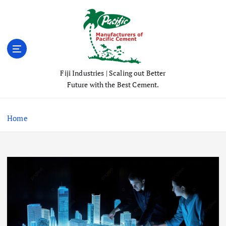
S
k
i
p
t
o
Fiji Industries | Scaling out Better
c
Future with the Best Cement.
o
n
t
Home
e
n
t