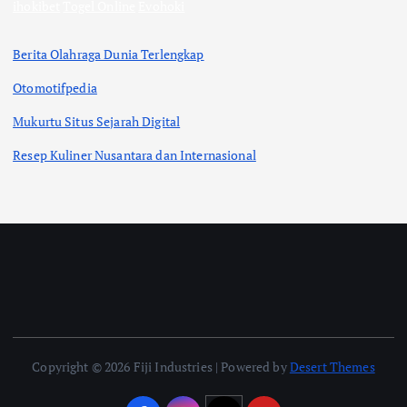
ihokibet
Togel Online
Evohoki
Berita Olahraga Dunia Terlengkap
Otomotifpedia
Mukurtu Situs Sejarah Digital
Resep Kuliner Nusantara dan Internasional
Copyright © 2026 Fiji Industries | Powered by
Desert Themes