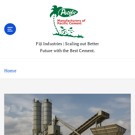
S
k
i
p
t
o
Fiji Industries | Scaling out Better
c
Future with the Best Cement.
o
n
t
Home
e
n
t