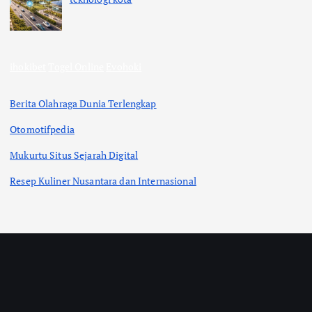
ihokibet
Togel Online
Evohoki
Berita Olahraga Dunia Terlengkap
Otomotifpedia
Mukurtu Situs Sejarah Digital
Resep Kuliner Nusantara dan Internasional