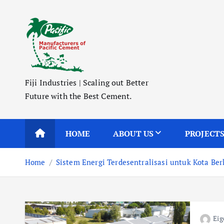
S
k
i
p
t
o
Fiji Industries | Scaling out Better
c
Future with the Best Cement.
o
n
t
HOME
ABOUT US
PROJECT
e
n
Home
Sistem Energi Terdesentralisasi untuk Kota Ber
t
Eig