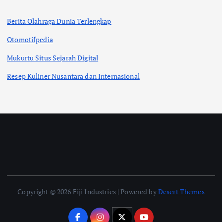
Berita Olahraga Dunia Terlengkap
Otomotifpedia
Mukurtu Situs Sejarah Digital
Resep Kuliner Nusantara dan Internasional
Copyright © 2026 Fiji Industries | Powered by
Desert Themes