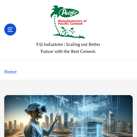
S
k
i
p
t
o
Fiji Industries | Scaling out Better
c
Future with the Best Cement.
o
n
t
Home
e
n
t