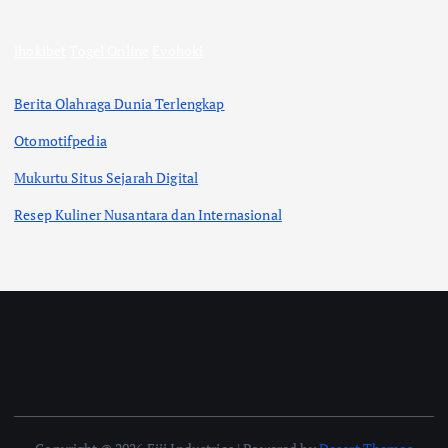
ihokibet
Togel Online
Evohoki
Berita Olahraga Dunia Terlengkap
Otomotifpedia
Mukurtu Situs Sejarah Digital
Resep Kuliner Nusantara dan Internasional