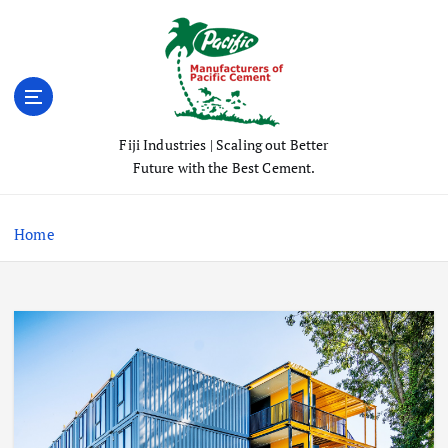
S
k
i
p
t
o
Fiji Industries | Scaling out Better
c
Future with the Best Cement.
o
n
t
Home
e
n
t