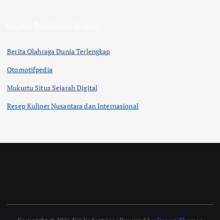
ihokibet
Togel Online
Evohoki
Berita Olahraga Dunia Terlengkap
Otomotifpedia
Mukurtu Situs Sejarah Digital
Resep Kuliner Nusantara dan Internasional