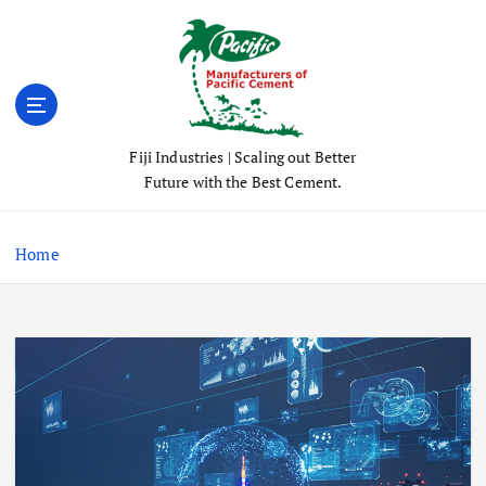
S
k
i
p
t
o
Fiji Industries | Scaling out Better
c
Future with the Best Cement.
o
n
t
Home
e
n
t