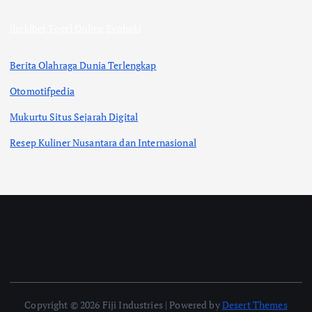
ihokibet
Togel Online
Evohoki
Berita Olahraga Dunia Terlengkap
Otomotifpedia
Mukurtu Situs Sejarah Digital
Resep Kuliner Nusantara dan Internasional
Copyright © 2026 Fiji Industries | Powered by
Desert Themes