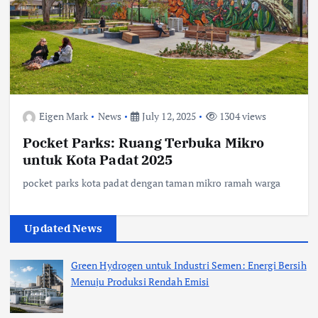
Eigen Mark
News
July 12, 2025
1304 views
Pocket Parks: Ruang Terbuka Mikro
untuk Kota Padat 2025
pocket parks kota padat dengan taman mikro ramah warga
Updated News
Green Hydrogen untuk Industri Semen: Energi Bersih
Menuju Produksi Rendah Emisi