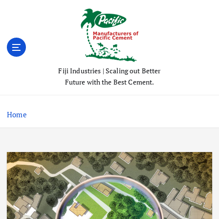
S
k
i
p
t
o
Fiji Industries | Scaling out Better
c
Future with the Best Cement.
o
n
t
Home
e
n
t