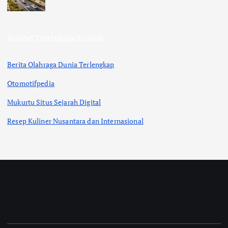
ihokibet
Togel Online
Evohoki
Berita Olahraga Dunia Terlengkap
Otomotifpedia
Mukurtu Situs Sejarah Digital
Resep Kuliner Nusantara dan Internasional