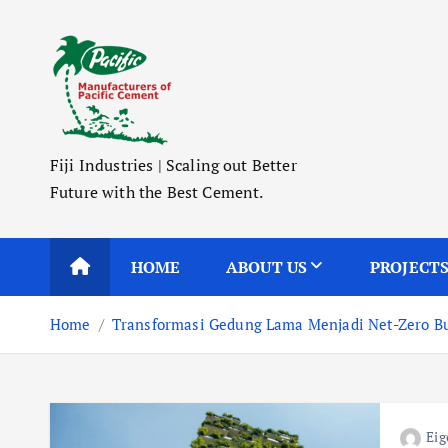
S
k
i
p
t
o
Fiji Industries | Scaling out Better
c
Future with the Best Cement.
o
n
t
HOME
ABOUT US
PROJECT
e
n
Home
Transformasi Gedung Lama Menjadi Net-Zero Bu
t
Eig