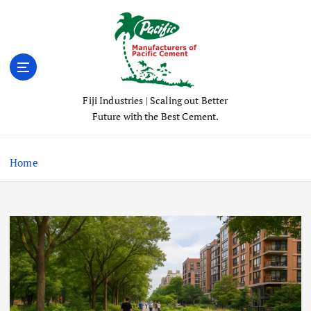
S
k
i
p
t
o
Fiji Industries | Scaling out Better
c
Future with the Best Cement.
o
n
t
Home
e
n
t