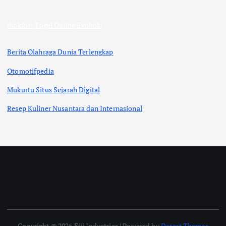
ihokibet
Togel Online
Evohoki
Berita Olahraga Dunia Terlengkap
Otomotifpedia
Mukurtu Situs Sejarah Digital
Resep Kuliner Nusantara dan Internasional
Copyright © 2026 Fiji Industries | Powered by
Desert Themes