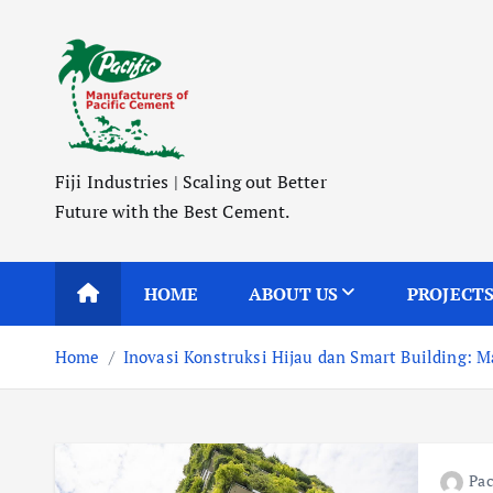
S
k
i
p
t
o
Fiji Industries | Scaling out Better
c
Future with the Best Cement.
o
n
t
HOME
ABOUT US
PROJECT
e
n
Home
Inovasi Konstruksi Hijau dan Smart Building: M
t
Pac