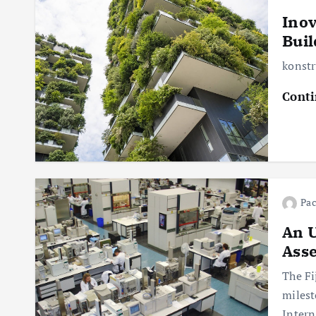
Inov
Buil
konstr
Conti
Pac
An U
Ass
The Fi
milest
Intern