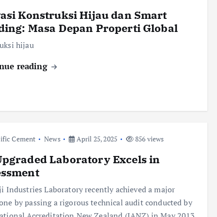
asi Konstruksi Hijau dan Smart
ding: Masa Depan Properti Global
uksi hijau
nue reading
ific Cement
News
April 25, 2025
856 views
pgraded Laboratory Excels in
essment
ji Industries Laboratory recently achieved a major
one by passing a rigorous technical audit conducted by
ational Accreditation New Zealand (IANZ) in May 2013.