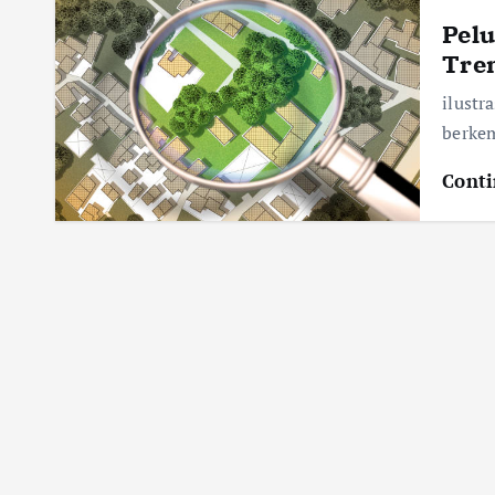
Pelu
Tren
ilustr
berke
Conti