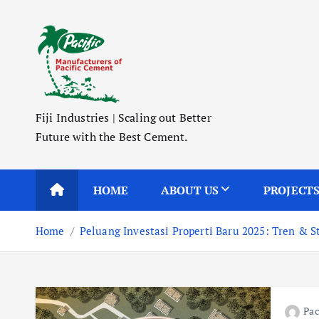
S
k
i
p
t
o
Fiji Industries | Scaling out Better
c
Future with the Best Cement.
o
n
t
HOME
ABOUT US
PROJECT
e
n
Home
Peluang Investasi Properti Baru 2025: Tren & S
t
Pac