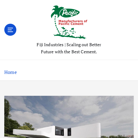
S
k
i
p
t
o
Fiji Industries | Scaling out Better
c
Future with the Best Cement.
o
n
t
Home
e
n
t