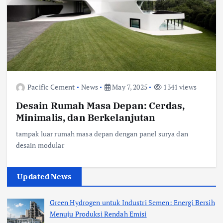
Pacific Cement
News
May 7, 2025
1341 views
Desain Rumah Masa Depan: Cerdas,
Minimalis, dan Berkelanjutan
tampak luar rumah masa depan dengan panel surya dan
desain modular
Updated News
Green Hydrogen untuk Industri Semen: Energi Bersih
Menuju Produksi Rendah Emisi