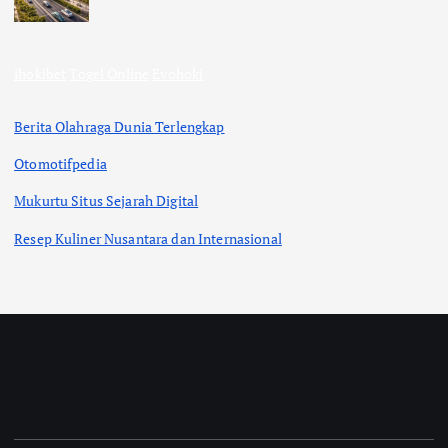
ihokibet
Togel Online
Evohoki
Berita Olahraga Dunia Terlengkap
Otomotifpedia
Mukurtu Situs Sejarah Digital
Resep Kuliner Nusantara dan Internasional