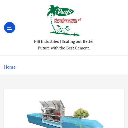
S
k
i
p
t
o
Fiji Industries | Scaling out Better
c
Future with the Best Cement.
o
n
t
Home
e
n
t