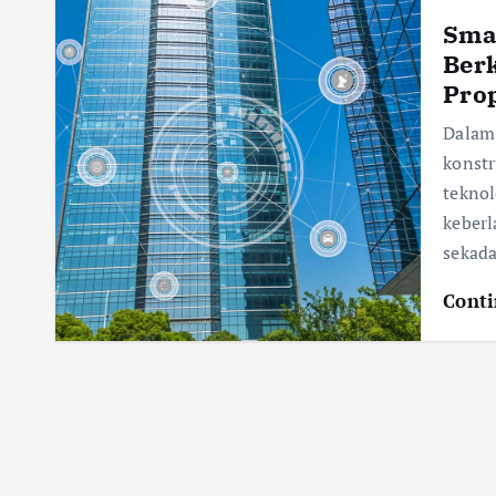
Smar
Berk
Prop
Dalam 
konstr
teknol
keberl
sekada
Conti