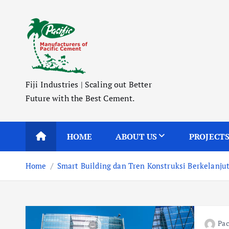
S
k
i
p
t
o
Fiji Industries | Scaling out Better
c
Future with the Best Cement.
o
n
t
HOME
ABOUT US
PROJECT
e
n
Home
Smart Building dan Tren Konstruksi Berkelanju
t
Pac