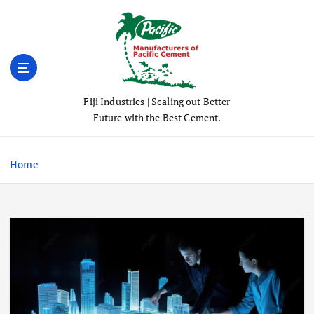
S
k
i
p
t
o
Fiji Industries | Scaling out Better
c
Future with the Best Cement.
o
n
t
Home
e
n
t