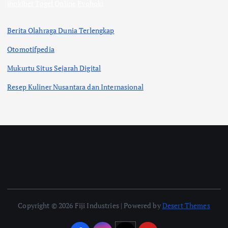
ihokibet
Togel Online
Evohoki
Berita Olahraga Dunia Terlengkap
Otomotifpedia
Mukurtu Situs Sejarah Digital
Resep Kuliner Nusantara dan Internasional
Copyright © 2026 Fiji Industries | Powered by
Desert Themes