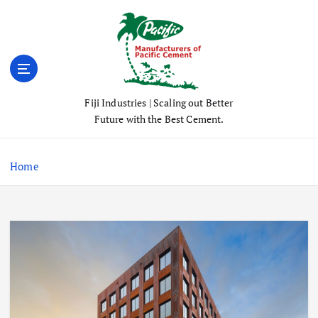
S
k
i
p
t
o
Fiji Industries | Scaling out Better
c
Future with the Best Cement.
o
n
t
Home
e
n
t