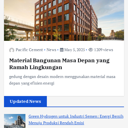
Pacific Cement
News
May 5, 2025
1209 views
Material Bangunan Masa Depan yang
Ramah Lingkungan
gedung dengan desain modern menggunakan material masa
depan yang efisien energi
Updated News
Green Hydrogen untuk Industri Semen: Energi Bersih
Menuju Produksi Rendah Emisi