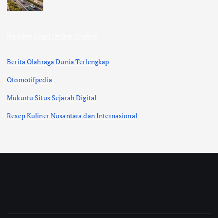
ihokibet
Togel Online
Evohoki
Berita Olahraga Dunia Terlengkap
Otomotifpedia
Mukurtu Situs Sejarah Digital
Resep Kuliner Nusantara dan Internasional