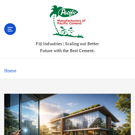
S
k
i
p
t
o
Fiji Industries | Scaling out Better
c
Future with the Best Cement.
o
n
t
Home
e
n
t