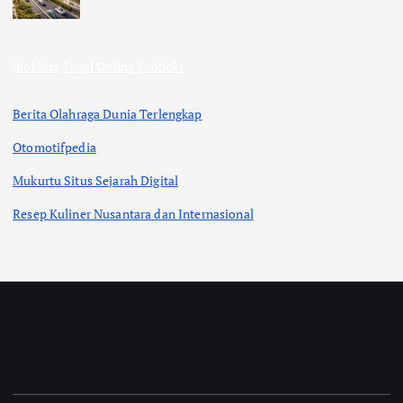
ihokibet
Togel Online
Evohoki
Berita Olahraga Dunia Terlengkap
Otomotifpedia
Mukurtu Situs Sejarah Digital
Resep Kuliner Nusantara dan Internasional