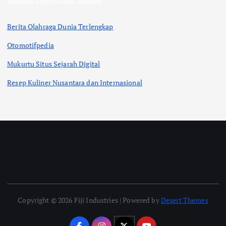
Berita Olahraga Dunia Terlengkap
Otomotifpedia
Mukurtu Situs Sejarah Digital
Resep Kuliner Nusantara dan Internasional
Copyright © 2026 Fiji Industries | Powered by
Desert Themes