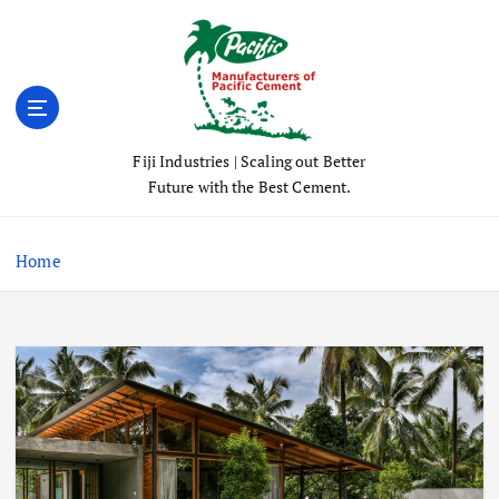
S
k
i
p
t
o
Fiji Industries | Scaling out Better
c
Future with the Best Cement.
o
n
t
Home
e
n
t