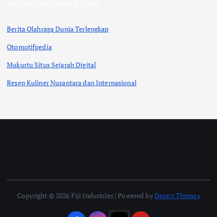
ihokibet
Togel Online
Evohoki
Berita Olahraga Dunia Terlengkap
Otomotifpedia
Mukurtu Situs Sejarah Digital
Resep Kuliner Nusantara dan Internasional
Copyright © 2026 Fiji Industries | Powered by
Desert Themes